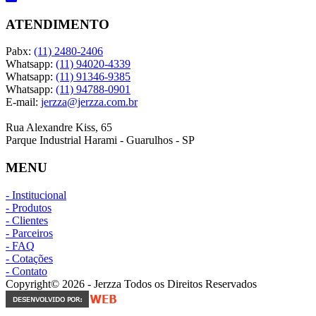
ATENDIMENTO
Pabx:
(11) 2480-2406
Whatsapp:
(11) 94020-4339
Whatsapp:
(11) 91346-9385
Whatsapp:
(11) 94788-0901
E-mail:
jerzza@jerzza.com.br
Rua Alexandre Kiss, 65
Parque Industrial Harami - Guarulhos - SP
MENU
- Institucional
- Produtos
- Clientes
- Parceiros
- FAQ
- Cotações
- Contato
Copyright© 2026 - Jerzza Todos os Direitos Reservados