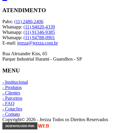
ATENDIMENTO
Pabx:
(11) 2480-2406
Whatsapp:
(11) 94020-4339
Whatsapp:
(11) 91346-9385
Whatsapp:
(11) 94788-0901
E-mail:
jerzza@jerzza.com.br
Rua Alexandre Kiss, 65
Parque Industrial Harami - Guarulhos - SP
MENU
- Institucional
- Produtos
- Clientes
- Parceiros
- FAQ
- Cotações
- Contato
Copyright© 2026 - Jerzza Todos os Direitos Reservados